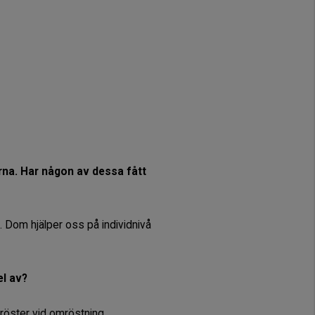
rna. Har någon av dessa fått
. Dom hjälper oss på individnivå
el av?
 röster vid omröstning.