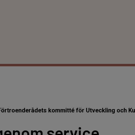
Förtroenderådets kommitté för Utveckling och K
 genom service