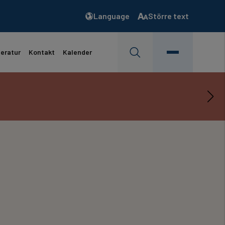
Language
Större text
teratur
Kontakt
Kalender
s mer…