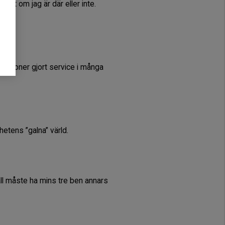
ett om jag är där eller inte.
 personer gjort service i många
hetens ”galna” värld.
ll måste ha mins tre ben annars