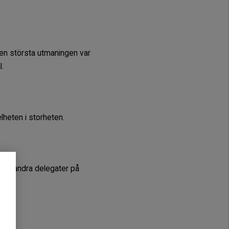
Den största utmaningen var
l.
lheten i storheten.
e av andra delegater på