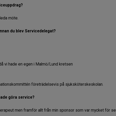
rviceuppdrag?
nleda möte.
innan du blev Servicedelegat?
t då vi hade en egen i Malmö/Lund kretsen
mationskommittén företrädelsevis på sjuksköterskeskolan.
jade göra service?
n terapeut men framför allt från min sponsor som var mycket för se