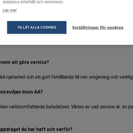
anpassa innehåll och annonser.
t på en världomfattande gemenskap som styrs av sin egen kraft oavs
 kunna be om hjälp.
Läs mer
ater? Varför är det nödvändig service?
Inställningar för cookies
TILLÅT ALLA COOKIES
a grupper representera på konferensen. För att kunskapen finns där
genom att göra service?
il nykterhet och ett gott förhållande till min omgivning och verklig
rviceviljan inom AA?
en världsomfattande betydelsen. Vikten av vad service är: en pa
euppdraget du har haft och varför?