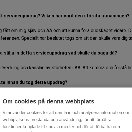
tt serviceuppdrag? Vilken har varit den största utmaningen?
jag fått om mig själv och AA och att kunna föra budskapet vidare. 
rensen. Speciellt när beslutet togs om att den skulle vara digita
a sälja in detta serviceuppdrag vad skulle du säga då?
g utveckling och känslan av storheten i AA. Att komma och förstå he
ste innan du tog detta uppdrag?
 mycket utan att ha mod att hoppa i båten. Räckte med det jag hörd
Om cookies på denna webbplats
ör att bygga ”demoner” och rädslor.
Vi använder cookies för att samla in och analysera information om
dig själv genom att vara Servicedelegat?
webbplatsens prestanda och användning, för att förbättra
funktioner kopplade till sociala medier och för att förbättra och