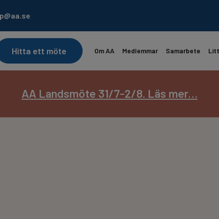
lp@aa.se
Hitta ett möte
Om AA
Medlemmar
Samarbete
Lit
ekontoret är semesterstängt 22/6 – 17/7.
AA Landsmöte 31/7-2/8. Läs mer…
Prenumerera på
Läs Dagens Reflektion
Servicebladet
Lä