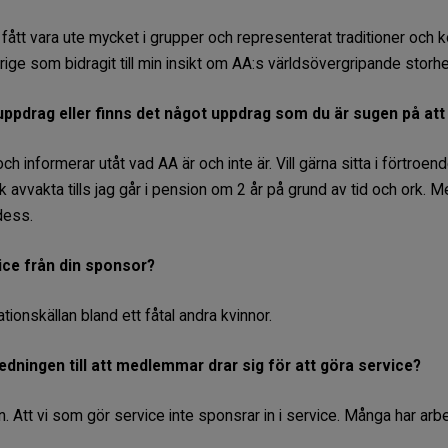
fått vara ute mycket i grupper och representerat traditioner och k
ge som bidragit till min insikt om AA:s världsövergripande storhe
uppdrag eller finns det något uppdrag som du är sugen på att
ch informerar utåt vad AA är och inte är. Vill gärna sitta i förtro
avvakta tills jag går i pension om 2 år på grund av tid och ork. M
dess.
ice från din sponsor?
tionskällan bland ett fåtal andra kvinnor.
edningen till att medlemmar drar sig för att göra service?
 Att vi som gör service inte sponsrar in i service. Många har arbe