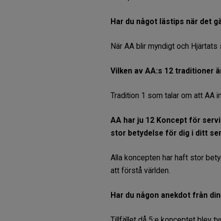
Har du något lästips när det gäl
När AA blir myndigt och Hjärtat
Vilken av AA:s 12 traditioner ä
Tradition 1 som talar om att AA 
AA har ju 12 Koncept för servi
stor betydelse för dig i ditt s
Alla koncepten har haft stor bet
att förstå världen.
Har du någon anekdot från din 
Tillfället då 5:e konceptet blev 