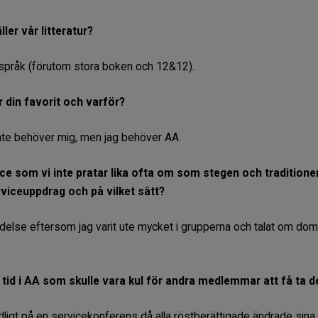
ler vår litteratur?
s språk (förutom stora boken och 12&12).
r din favorit och varför?
inte behöver mig, men jag behöver AA.
ce som vi inte pratar lika ofta om som stegen och traditione
erviceuppdrag och på vilket sätt?
ydelse eftersom jag varit ute mycket i grupperna och talat om dom
tid i AA som skulle vara kul för andra medlemmar att få ta d
tydligt på en servicekonferens då alla röstberättigade ändrade sina