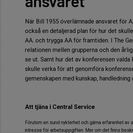
ansvaret
När Bill 1955 överlämnade ansvaret för A
också en detaljerad plan för hur det skull
AA. och trygga AA för framtiden. I The G
relationen mellen grupperna och den årli
se ut. Samt hur det av konferensen vald
skulle verka för att genomföra konferense
gemenskapen med kunskap, handledning oc
Att tjäna i Central Service
Förutom en sund nykterhet och gärna erfarenhet av ser
intresse för arbetsuppgiften. Mer om det finns beskri