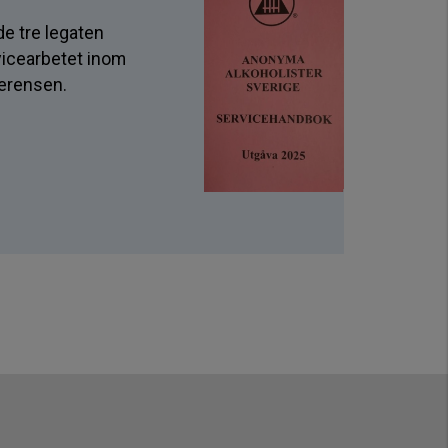
e tre legaten
rvicearbetet inom
ferensen.