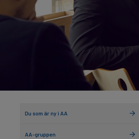
Du som är ny i AA
AA-gruppen