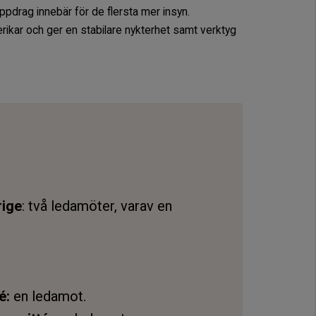
euppdrag innebär för de flersta mer insyn.
ikar och ger en stabilare nykterhet samt verktyg
rige
: två ledamöter, varav en
é:
en ledamot.