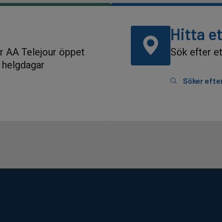
Hitta e
ur AA Telejour öppet
Sök efter et
n helgdagar
Söker efte