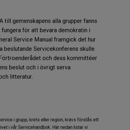
A till gemenskapens alla grupper fanns
e fungera för att bevara demokratin i
eneral Service Manual framgick det hur
ga beslutande Servicekonferens skulle
a Förtroenderådet och dess kommittéer
ns beslut och i övrigt serva
h litteratur.
vice i grupp, krets eller region, krävs förstås ett
vet i vår Servicehandbok. Här nedan listar vi