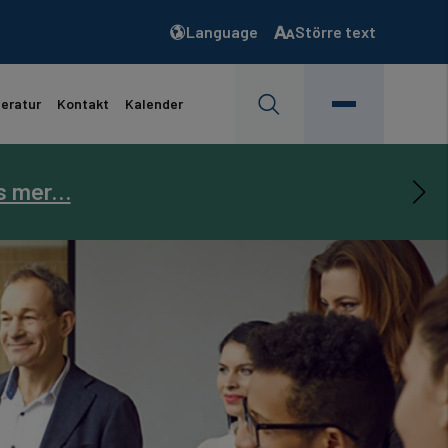
Language
Större text
teratur
Kontakt
Kalender
s mer…