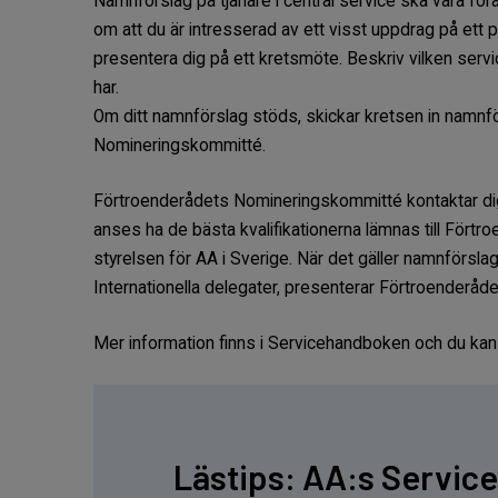
Namnförslag på tjänare i central service ska vara för
om att du är intresserad av ett visst uppdrag på ett
presentera dig på ett kretsmöte. Beskriv vilken service
har.
Om ditt namnförslag stöds, skickar kretsen in namnfö
Nomineringskommitté.
Förtroenderådets Nomineringskommitté kontaktar dig
anses ha de bästa kvalifikationerna lämnas till Förtroe
styrelsen för AA i Sverige. När det gäller namnförslag 
Internationella delegater, presenterar Förtroenderåde
Mer information finns i Servicehandboken och du kan ä
Lästips: AA:s Servi