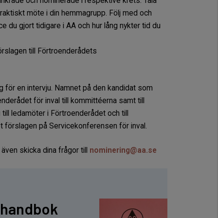
ankrade och nominerade i respektive krets. Tala
 praktiskt möte i din hemmagrupp. Följ med och
 du gjort tidigare i AA och hur lång nykter tid du
rslagen till Förtroenderådets
 för en intervju. Namnet på den kandidat som
nderådet för inval till kommittéerna samt till
till ledamöter i Förtroenderådet och till
t förslagen på Servicekonferensen för inval.
ven skicka dina frågor till
nominering@aa.se
cehandbok