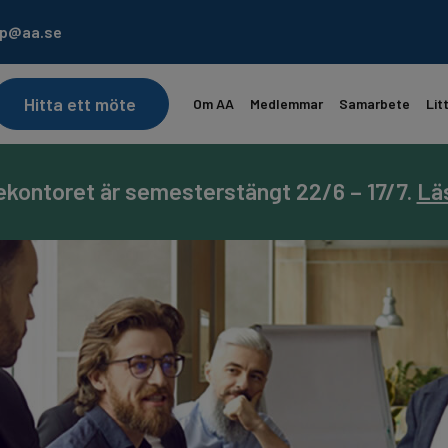
lp@aa.se
Hitta ett möte
Om AA
Medlemmar
Samarbete
Lit
ekontoret är semesterstängt 22/6 – 17/7.
AA Landsmöte 31/7-2/8. Läs mer…
Prenumerera på
Läs Dagens Reflektion
Servicebladet
Lä