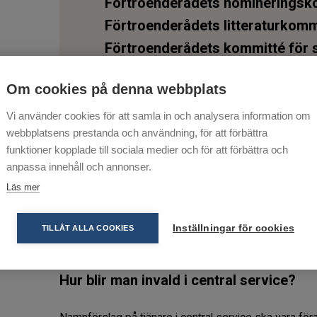
Förtroenderådets nomineringsk
Förtroenderådets litteraturkomm
Förtroenderådets kommitté för 
ledamöter.
Om cookies på denna webbplats
Förtroenderådets IT kommitté:
f
Förtroenderådets kommitté för u
Vi använder cookies för att samla in och analysera information om
webbplatsens prestanda och användning, för att förbättra
ledamöter.
funktioner kopplade till sociala medier och för att förbättra och
Förtroenderådets telejourkommi
anpassa innehåll och annonser.
Läs mer
Inställningar för cookies
TILLÅT ALLA COOKIES
Hur blir man invald i central service?