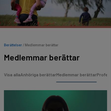
Berättelser
/
Medlemmar berättar
Medlemmar berättar
Visa alla
Anhöriga berättar
Medlemmar berättar
Profess