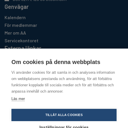
Genvägar
Kalendern
För medlemmar
Mer om AA
Servicekontoret
Externa länkar
AA GSO USA
Om cookies på denna webbplats
https://www.aa.org
Vi använder cookies för att samla in och analysera information
Al-Anon Familjegrupper
om webbplatsens prestanda och användning, för att förbättra
http://www.al-anon.se
funktioner kopplade till sociala medier och för att förbättra och
anpassa innehåll och annonser.
Läs mer
Copyright @ 2026
Integritetspolicy
TILLÅT ALLA COOKIES
Inställningar för cookies