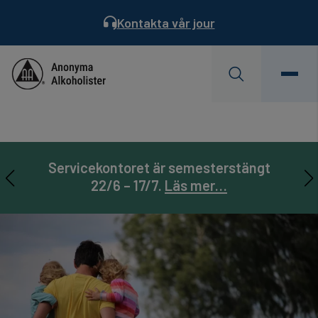
Kontakta vår jour
Behöver du hjälp?
Hitta ett möte
Servicekontoret är semesterstängt
AA Landsmöte 31/7-2/8. Läs mer…
Prenumerera på
Läs Dagens Reflektion
Servicebladet
22/6 – 17/7.
Läs mer…