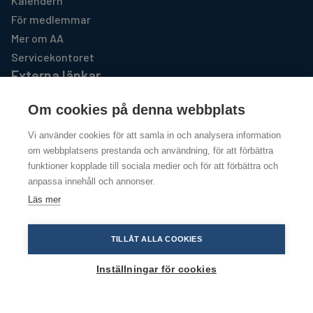
Kalendern
För medlemmar
Mer om AA
Servicekontoret
Externa länkar
AA GSO USA
Om cookies på denna webbplats
https://www.aa.org
Vi använder cookies för att samla in och analysera information
Al-Anon Familjegrupper
om webbplatsens prestanda och användning, för att förbättra
http://www.al-anon.se
funktioner kopplade till sociala medier och för att förbättra och
anpassa innehåll och annonser.
Läs mer
Copyright @ 2026
Integritetspolicy
TILLÅT ALLA COOKIES
Inställningar för cookies