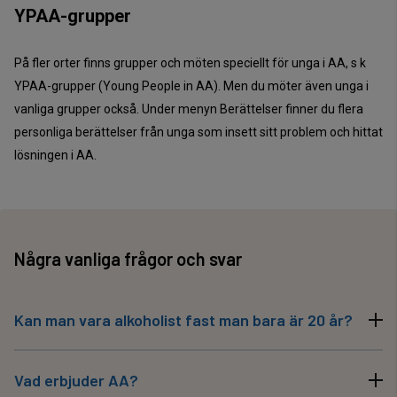
YPAA-grupper
På fler orter finns grupper och möten speciellt för unga i AA, s k
YPAA-grupper (Young People in AA). Men du möter även unga i
vanliga grupper också. Under menyn Berättelser finner du flera
personliga berättelser från unga som insett sitt problem och hittat
lösningen i AA.
Några vanliga frågor och svar
Kan man vara alkoholist fast man bara är 20 år?
Ja, åtskilliga unga i AA har visat att det är så. Sjukdomen
Vad erbjuder AA?
alkoholism verkar inte ha några åldersgränser, varken nedåt eller