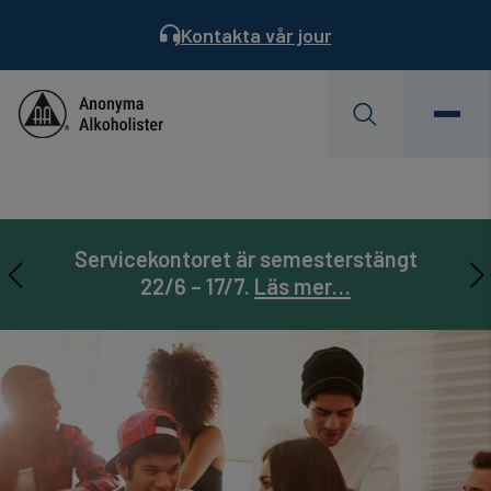
Kontakta vår jour
Behöver du hjälp?
Hitta ett möte
Servicekontoret är semesterstängt
AA Landsmöte 31/7-2/8. Läs mer…
Prenumerera på
Läs Dagens Reflektion
Servicebladet
22/6 – 17/7.
Läs mer…