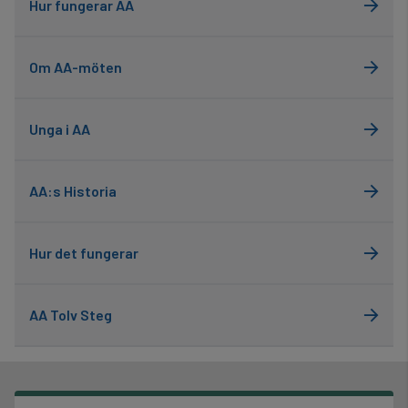
Hur fungerar AA
Kom ihåg att det inte är någon skam att erkänna att du har ett
hälsoproblem. Om du har problem är det viktigt att göra något åt
det.
Om AA-möten
Unga i AA
AA:s Historia
Hur det fungerar
AA Tolv Steg