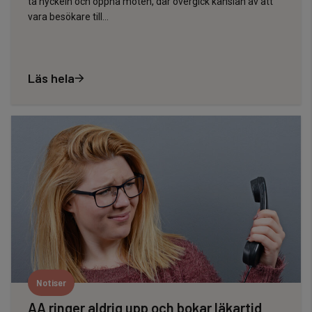
ta nyckeln och öppna möten, där övergick känslan av att
vara besökare till…
Läs hela
Notiser
AA ringer aldrig upp och bokar läkartid