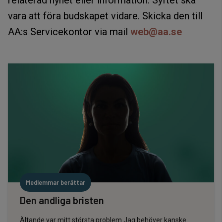
relaterad nyhet eller information. Syftet ska
vara att föra budskapet vidare. Skicka den till
AA:s Servicekontor via mail
web@aa.se
Medlemmar berättar
Den andliga bristen
Ältande var mitt största problem Jag behöver kanske