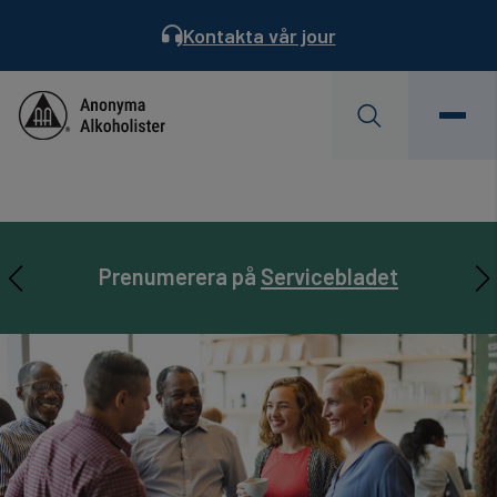
Kontakta vår jour
Behöver du hjälp?
Hitta ett möte
Servicekontoret är semesterstängt
AA Landsmöte 31/7-2/8. Läs mer…
Prenumerera på
Läs Dagens Reflektion
Servicebladet
22/6 – 17/7.
Läs mer…