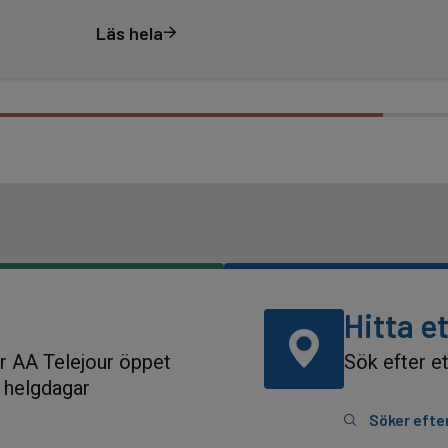
Läs hela
Hitta e
ur AA Telejour öppet
Sök efter et
n helgdagar
Söker efte