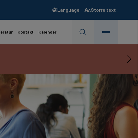
Language
Större text
teratur
Kontakt
Kalender
s mer…