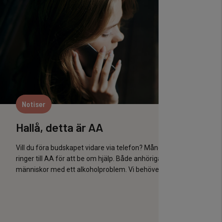
Notiser
No
Hallå, detta är AA
En 
Vill du föra budskapet vidare via telefon? Många
Att n
ringer till AA för att be om hjälp. Både anhöriga och
samhä
människor med ett alkoholproblem. Vi behöver...
och f
Många