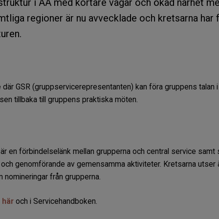
 struktur i AA med kortare vägar och ökad närhet m
mtliga regioner är nu avvecklade och kretsarna har 
turen.
re där GSR (gruppservicerepresentanten) kan föra gruppens talan i
sen tillbaka till gruppens praktiska möten.
är en förbindelselänk mellan grupperna och central service samt
g och genomförande av gemensamma aktiviteter. Kretsarna utser ä
ån nomineringar från grupperna.
 här
och i Servicehandboken.