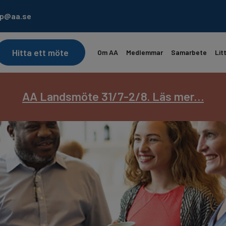
lp@aa.se
Hitta ett möte
Om AA
Medlemmar
Samarbete
Lit
ekontoret är semesterstängt 22/6 – 17/7.
AA Landsmöte 31/7-2/8. Läs mer…
Prenumerera på
Läs Dagens Reflektion
Servicebladet
Lä