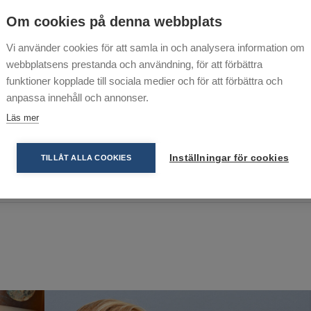
icearbetet inom AA i Sverige. Antagna av
Om cookies på denna webbplats
n.
Vi använder cookies för att samla in och analysera information om
webbplatsens prestanda och användning, för att förbättra
funktioner kopplade till sociala medier och för att förbättra och
anpassa innehåll och annonser.
Läs mer
Inställningar för cookies
TILLÅT ALLA COOKIES