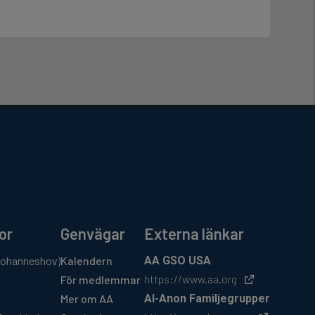
or
Genvägar
Externa länkar
Johanneshov)
Kalendern
AA GSO USA
https://www.aa.org
För medlemmar
Mer om AA
Al-Anon Familjegrupper