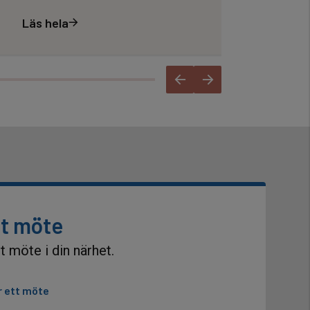
Läs hela
Läs
tt möte
t möte i din närhet.
r ett möte