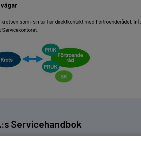
svägar
 kretsen som i sin tur har direktkontakt med Förtroenderådet, I
 Servicekontoret.
A:s Servicehandbok
r beskivning av de tre legaten samt riktilnjer och