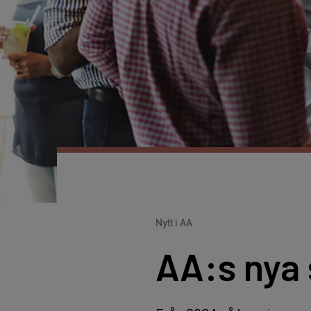
Nytt i AA
AA:s nya 