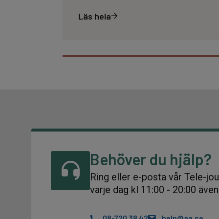
Läs hela
Behöver du hjälp?
Ring eller e-posta vår Tele-jo
varje dag kl 11:00 - 20:00 äve
08-720 38 42
help@aa.se