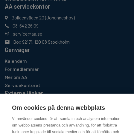
AA servicekontor
Bolidenvägen 20 (Johanneshov)
08-642 26 09
service@aa.se
Box 92171, 120 08 Stockholm
Genvägar
Kalendern
För medlemmar
Mer om AA
Servicekontoret
Externa länkar
AA GSO USA
Om cookies på denna webbplats
https://www.aa.org
Vi använder cookies för att samla in och analysera information
Al-Anon Familjegrupper
om webbplatsens prestanda och användning, för att förbättra
http://www.al-anon.se
funktioner kopplade till sociala medier och för att förbättra och