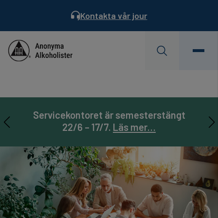
Kontakta vår jour
Behöver du hjälp?
Hitta ett möte
Servicekontoret är semesterstängt
AA Landsmöte 31/7-2/8. Läs mer…
Prenumerera på
Läs Dagens Reflektion
Servicebladet
22/6 – 17/7.
Läs mer…