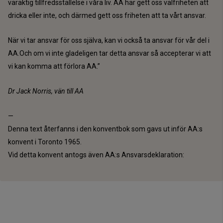
varaktig tillfredsställelse i våra liv. AA har gett oss valfriheten att
dricka eller inte, och därmed gett oss friheten att ta vårt ansvar.
När vi tar ansvar för oss själva, kan vi också ta ansvar för vår del i
AA.Och om vi inte gladeligen tar detta ansvar så accepterar vi att
vi kan komma att förlora AA.”
Dr Jack Norris, vän till AA
—
Denna text återfanns i den konventbok som gavs ut inför AA:s
konvent i Toronto 1965.
Vid detta konvent antogs även AA:s Ansvarsdeklaration: