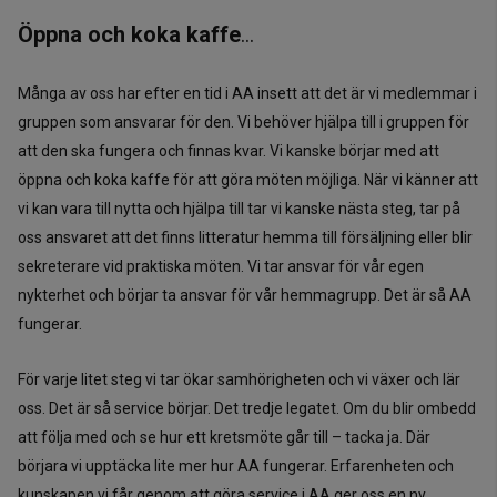
Öppna och koka kaffe
…
Många av oss har efter en tid i AA insett att det är vi medlemmar i
gruppen som ansvarar för den. Vi behöver hjälpa till i gruppen för
att den ska fungera och finnas kvar. Vi kanske börjar med att
öppna och koka kaffe för att göra möten möjliga. När vi känner att
vi kan vara till nytta och hjälpa till tar vi kanske nästa steg, tar på
oss ansvaret att det finns litteratur hemma till försäljning eller blir
sekreterare vid praktiska möten. Vi tar ansvar för vår egen
nykterhet och börjar ta ansvar för vår hemmagrupp. Det är så AA
fungerar.
För varje litet steg vi tar ökar samhörigheten och vi växer och lär
oss. Det är så service börjar. Det tredje legatet. Om du blir ombedd
att följa med och se hur ett kretsmöte går till – tacka ja. Där
börjara vi upptäcka lite mer hur AA fungerar. Erfarenheten och
kunskapen vi får genom att göra service i AA ger oss en ny