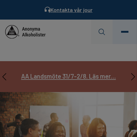
Kontakta vår jour
Behöver du hjälp?
Hitta ett möte
Servicekontoret är semesterstängt
AA Landsmöte 31/7-2/8. Läs mer…
Prenumerera på
Läs Dagens Reflektion
Servicebladet
22/6 – 17/7.
Läs mer…