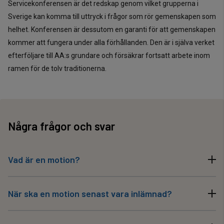
Servicekonferensen är det redskap genom vilket grupperna i
Sverige kan komma till uttryck i frågor som rör gemenskapen som
helhet. Konferensen är dessutom en garanti för att gemenskapen
kommer att fungera under alla förhållanden. Den är i själva verket
efterföljare till AA:s grundare och försäkrar fortsatt arbete inom
ramen för de tolv traditionerna.
Några frågor och svar
Vad är en motion?
Det finns två typer av motioner:
Beslutsmotion
– konferensen
När ska en motion senast vara inlämnad?
föreslås ge rekommendationer eller beslut i frågan.
Beslutsmotionen bör avslutas med ett tydligt yrkande –
Motion ska vara Servicekontoret tillhanda senast den första
förslagsvis med en eller flera ”att-satser”.
Diskussionsmotion
–