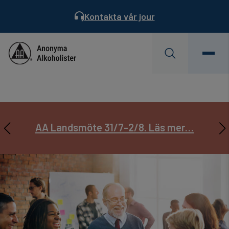
Kontakta vår jour
Behöver du hjälp?
Hitta ett möte
Servicekontoret är semesterstängt
AA Landsmöte 31/7-2/8. Läs mer…
Prenumerera på
Läs Dagens Reflektion
Servicebladet
22/6 – 17/7.
Läs mer…