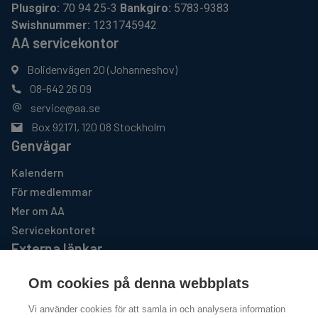
Plusgiro:
70 94 25-3
Bankgiro:
5783-9383
Swishnummer:
1231745942
AA servicekontor
Bolidenvägen 20 (Johanneshov)
08-642 26 09
service@aa.se
Box 92171, 120 08 Stockholm
Genvägar
Kalendern
För medlemmar
Mer om AA
Servicekontoret
Externa länkar
AA GSO USA
Om cookies på denna webbplats
https://www.aa.org
Vi använder cookies för att samla in och analysera information
Al-Anon Familjegrupper