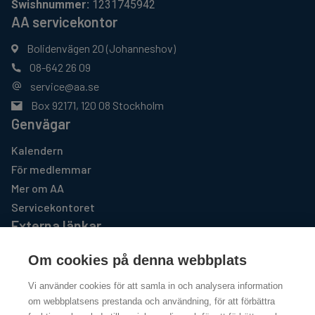
Swishnummer:
1231745942
AA servicekontor
Bolidenvägen 20 (Johanneshov)
08-642 26 09
service@aa.se
Box 92171, 120 08 Stockholm
Genvägar
Kalendern
För medlemmar
Mer om AA
Servicekontoret
Externa länkar
AA GSO USA
Om cookies på denna webbplats
https://www.aa.org
Vi använder cookies för att samla in och analysera information
Al-Anon Familjegrupper
om webbplatsens prestanda och användning, för att förbättra
http://www.al-anon.se