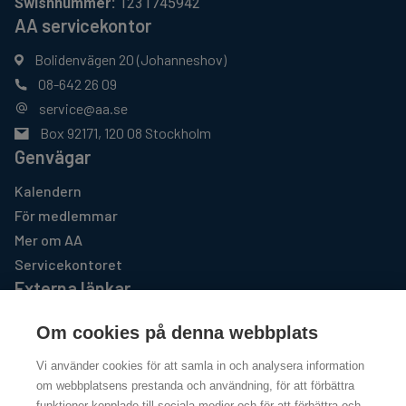
Swishnummer:
1231745942
AA servicekontor
Bolidenvägen 20 (Johanneshov)
08-642 26 09
service@aa.se
Box 92171, 120 08 Stockholm
Genvägar
Kalendern
För medlemmar
Mer om AA
Servicekontoret
Externa länkar
AA GSO USA
Om cookies på denna webbplats
https://www.aa.org
Vi använder cookies för att samla in och analysera information
Al-Anon Familjegrupper
om webbplatsens prestanda och användning, för att förbättra
http://www.al-anon.se
funktioner kopplade till sociala medier och för att förbättra och