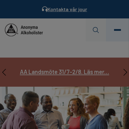
Kontakta vår jour
Behöver du hjälp?
Hitta ett möte
Servicekontoret är semesterstängt
AA Landsmöte 31/7-2/8. Läs mer…
Prenumerera på
Läs Dagens Reflektion
Servicebladet
22/6 – 17/7.
Läs mer…