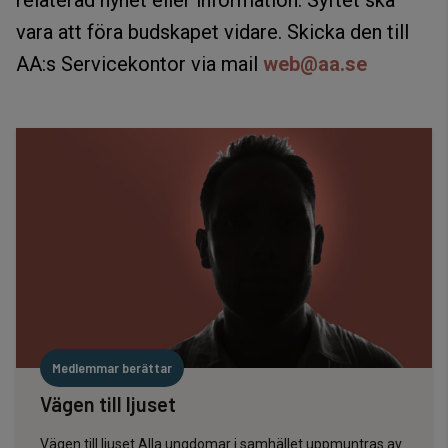
relaterad nyhet eller information. Syftet ska
vara att föra budskapet vidare. Skicka den till
AA:s Servicekontor via mail
web@aa.se
Medlemmar berättar
Vägen till ljuset
Vägen till ljuset Alla ungdomar i samhället uppmuntras av