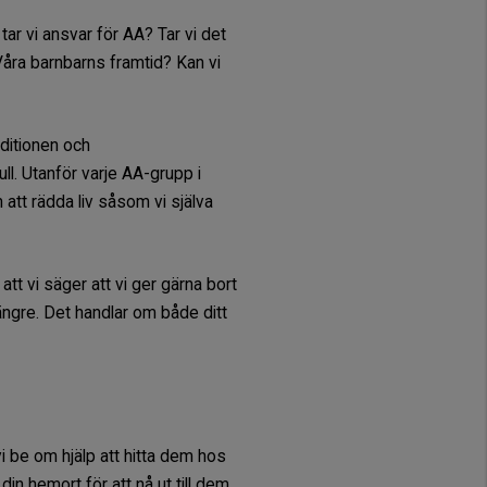
 tar vi ansvar för AA? Tar vi det
åra barnbarns framtid? Kan vi
aditionen och
l. Utanför varje AA-grupp i
 att rädda liv såsom vi själva
att vi säger att vi ger gärna bort
längre. Det handlar om både ditt
i be om hjälp att hitta dem hos
n hemort för att nå ut till dem.