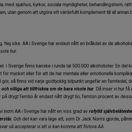
 med sjukhus, kyrkor, sociala myndigheter, behandlingshem, rätts
n, utan genom att utgöra ett värdefullt komplement till all annan 
g. Nej icke. AA i Sverige har endast nått en bråkdel av de alkoholi
isste hur
.
 I Sverige finns kanske i runda tal 500.000 alkoholister. En del kan
de lidit för mycket eller för att de har mentala eller emotionella kom
gör, så finns vid varje godtycklig tidpunkt ungefär en femtedel, d
och villiga att tillfriskna om de bara visste hur
. Då inser vi hur f
ar på drygt femtio år endast nått drygt tio, femton procent av dess
vi inom AA i Sverige har nått en viss grad av
rofylld självbelåtenh
rstår.
Och det kan vara läge att, som Dr Jack Norris gjorde, påmin
nsvar så accepterar vi att vi kan komma att förlora AA.