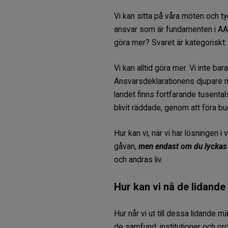
Vi kan sitta på våra möten och tyc
ansvar som är fundamenten i AAs 
göra mer? Svaret är kategoriskt: 
Vi kan alltid göra mer. Vi inte b
Ansvarsdeklarationens djupare mo
landet finns fortfarande tusental
blivit räddade, genom att föra b
Hur kan vi, när vi har lösningen i
gåvan,
men endast om du lyckas h
och andras liv.
Hur kan vi nå de lidande
Hur når vi ut till dessa lidande 
de samfund, institutioner och org