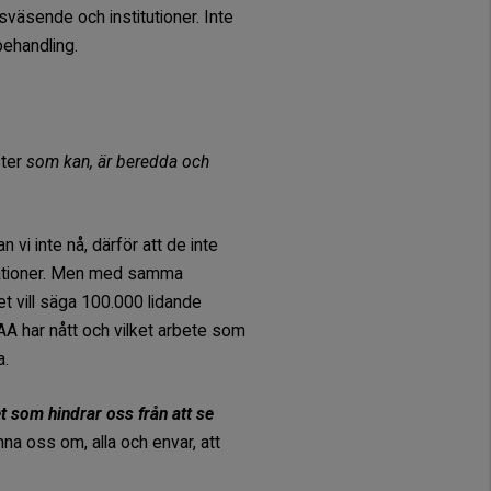
väsende och institutioner. Inte
behandling.
ster
som kan, är beredda och
 vi inte nå, därför att de inte
plikationer. Men med samma
et vill säga 100.000 lidande
å AA har nått och vilket arbete som
a.
et som hindrar oss från att se
na oss om, alla och envar, att