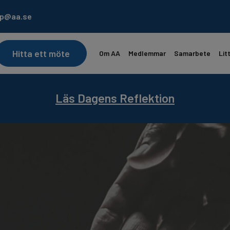
lp@aa.se
Hitta ett möte
Om AA
Medlemmar
Samarbete
Lit
ekontoret är semesterstängt 22/6 – 17/7.
AA Landsmöte 31/7-2/8. Läs mer…
Prenumerera på
Läs Dagens Reflektion
Servicebladet
Lä