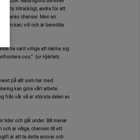
ra i USA. Naturligtvis befinner
dats tillräckligt, andra för att
ska deras chanser. Men en
en som kan, vill och är beredda
nde ha varit villiga att närma sig
onfrontera oss.”
(ur Hjärtats
svaret på allt som har med
itering kan göra vårt arbete
ig från vår så är största delen av
r lider och går under. Bill menar
h är villiga, chansen till ett
gift är att ta detta ansvar och