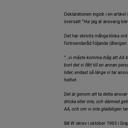
Deklarationen ingick i en artike
översatt ”Hur jag är ansvarig ble
Det har skrivits många kloka or
förtroenderåd följande
(återigen 
”…vi måste komma ihåg att AA kom
bort det vi fått till en annan pe
lider; endast så länge vi tar ansv
helhet
.
Det är genom att ta detta ansvar s
dricka eller inte, och därmed gett
AA, och om vi inte gladeligen tar
Bill W skrev i oktober 1965 i Gr