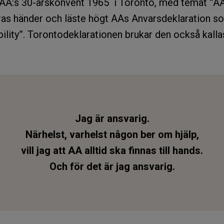
 AA:s 30-årskonvent 1965 i Toronto, med temat ”AA
ras händer och läste högt AAs Anvarsdeklaration so
ility”. Torontodeklarationen brukar den också kalla
Jag är ansvarig.
Närhelst, varhelst någon ber om hjälp,
vill jag att AA alltid ska finnas till hands.
Och för det är jag ansvarig.