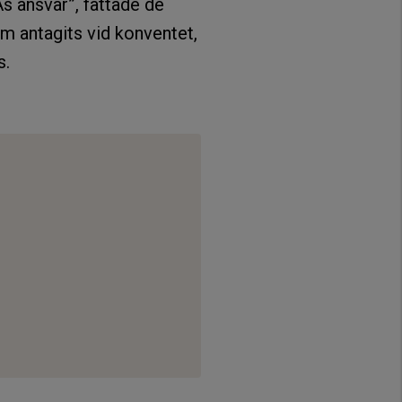
s ansvar”, fattade de
m antagits vid konventet,
s.