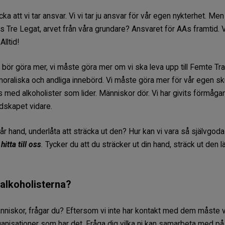
ka att vi tar ansvar. Vi vi tar ju ansvar för vår egen nykterhet. Men
Tre Legat, arvet från våra grundare? Ansvaret för AAs framtid. V
Alltid!
ara bör göra mer, vi måste göra mer om vi ska leva upp till Femte Tr
raliska och andliga innebörd. Vi måste göra mer för vår egen skul
s med alkoholister som lider. Människor dör. Vi har givits förmågan
udskapet vidare.
 vår hand, underlåta att sträcka ut den? Hur kan vi vara så självgoda 
itta till oss
.
Tycker du att du sträcker ut din hand, sträck ut den 
 alkoholisterna?
människor, frågar du? Eftersom vi inte har kontakt med dem måste v
anisationer som har det. Fråga dig vilka ni kan samarbeta med på di