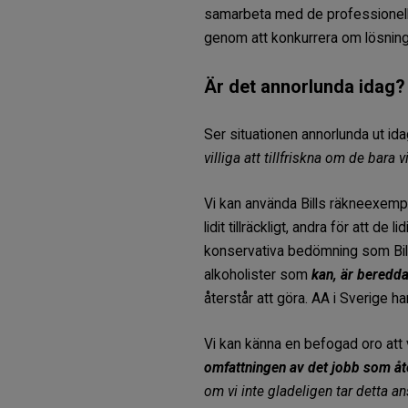
samarbeta med de professionella;
genom att konkurrera om lösninge
Är det annorlunda idag?
Ser situationen annorlunda ut ida
villiga att tillfriskna om de bara v
Vi kan använda Bills räkneexempel.
lidit tillräckligt, andra för att 
konservativa bedömning som Bill 
alkoholister som
kan, är beredda 
återstår att göra. AA i Sverige h
Vi kan känna en befogad oro att 
omfattningen av det jobb som åte
om vi inte gladeligen tar detta a