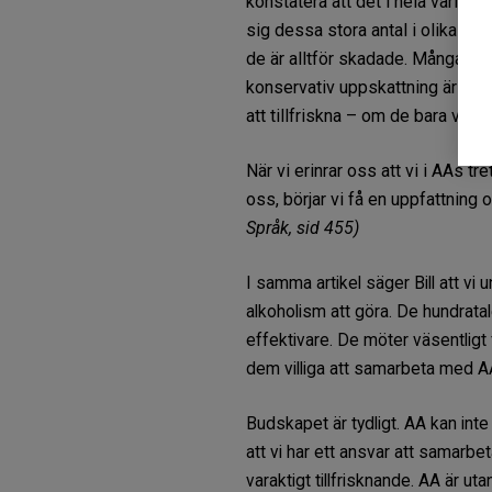
konstatera att det i hela världen
sig dessa stora antal i olika sta
de är alltför skadade. Många li
konservativ uppskattning är att v
att tillfriskna – om de bara viss
När vi erinrar oss att vi i AAs tr
oss, börjar vi få en uppfattning
Språk, sid 455)
I samma artikel säger Bill att v
alkoholism att göra. De hundrata
effektivare. De möter väsentligt 
dem villiga att samarbeta med A
Budskapet är tydligt. AA kan inte 
att vi har ett ansvar att samarbe
varaktigt tillfrisknande. AA är ut