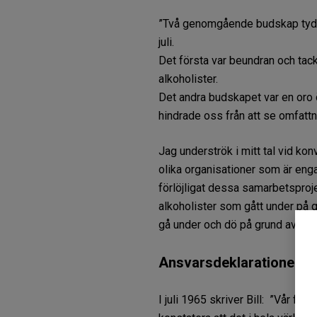
”Två genomgående budskap tydlig
juli.
Det första var beundran och ta
alkoholister.
Det andra budskapet var en oro ö
hindrade oss från att se omfattn
Jag underströk i mitt tal vid k
olika organisationer som är engag
förlöjligat dessa samarbetsproje
alkoholister som gått under på 
gå under och dö på grund av att 
Ansvarsdeklarationen är
I juli 1965 skriver Bill: ”Vår f