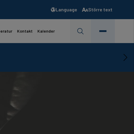
Language
Större text
teratur
Kontakt
Kalender
s mer…