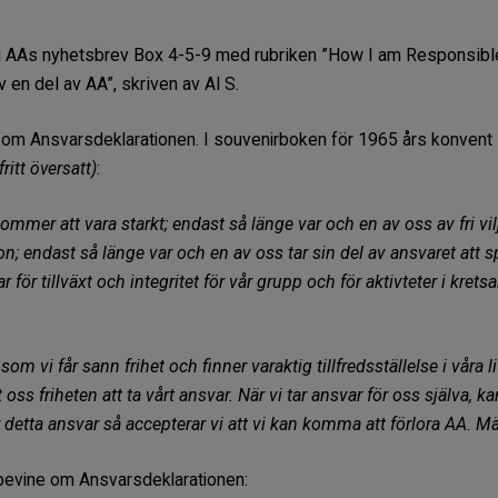
l i AAs nyhetsbrev Box 4-5-9 med rubriken ”How I am Responsible 
v en del av AA”, skriven av Al S.
d om Ansvarsdeklarationen. I souvenirboken för 1965 års konvent 
fritt översatt)
:
mer att vara starkt; endast så länge var och en av oss av fri vil
rson; endast så länge var och en av oss tar sin del av ansvaret at
ar för tillväxt och integritet för vår grupp och för aktivteter i kr
om vi får sann frihet och finner varaktig tillfredsställelse i våra li
 oss friheten att ta vårt ansvar. När vi tar ansvar för oss själva, ka
 detta ansvar så accepterar vi att vi kan komma att förlora AA. Märk
apevine om Ansvarsdeklarationen: