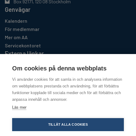
Box 92171, 120 08 Stockholm
Genvägar
Kalendern
För medlemmar
Mer om AA
Servicekontoret
Externa länkar
AA GSO USA
Om cookies på denna webbplats
https://www.aa.org
Vi använder cookies för att samla in och analysera information
Al-Anon Familjegrupper
om webbplatsens prestanda och användning, för att förbättra
http://www.al-anon.se
funktioner kopplade till sociala medier och för att förbättra och
anpassa innehåll och annonser.
Läs mer
Copyright @ 2026
Integritetspolicy
TILLÅT ALLA COOKIES