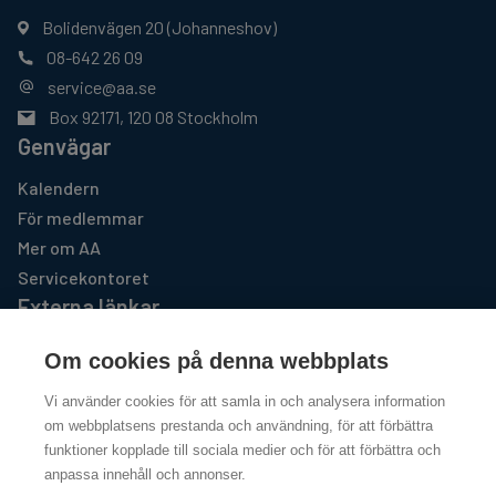
Bolidenvägen 20 (Johanneshov)
08-642 26 09
service@aa.se
Box 92171, 120 08 Stockholm
Genvägar
Kalendern
För medlemmar
Mer om AA
Servicekontoret
Externa länkar
AA GSO USA
Om cookies på denna webbplats
https://www.aa.org
Vi använder cookies för att samla in och analysera information
Al-Anon Familjegrupper
om webbplatsens prestanda och användning, för att förbättra
http://www.al-anon.se
funktioner kopplade till sociala medier och för att förbättra och
anpassa innehåll och annonser.