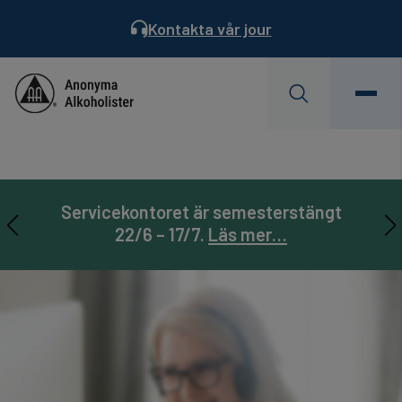
Kontakta vår jour
Behöver du hjälp?
Hitta ett möte
Servicekontoret är semesterstängt
AA Landsmöte 31/7-2/8. Läs mer…
Prenumerera på
Läs Dagens Reflektion
Servicebladet
22/6 – 17/7.
Läs mer…