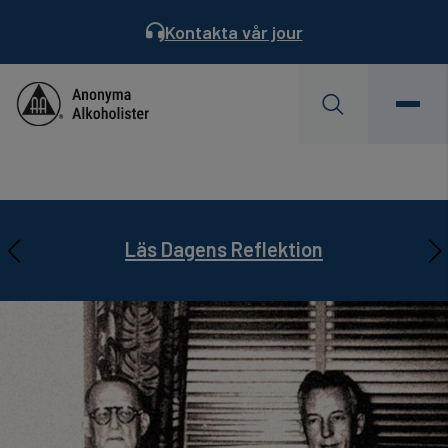
Kontakta vår jour
Behöver du hjälp?
Hitta ett möte
Servicekontoret är semesterstängt
AA Landsmöte 31/7-2/8. Läs mer…
Prenumerera på
Läs Dagens Reflektion
Servicebladet
22/6 – 17/7.
Läs mer…