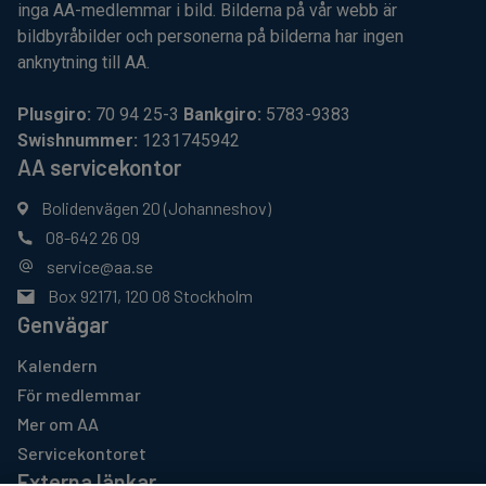
inga AA-medlemmar i bild. Bilderna på vår webb är
bildbyråbilder och personerna på bilderna har ingen
anknytning till AA.
Plusgiro:
70 94 25-3
Bankgiro:
5783-9383
Swishnummer:
1231745942
AA servicekontor
Bolidenvägen 20 (Johanneshov)
08-642 26 09
service@aa.se
Box 92171, 120 08 Stockholm
Genvägar
Kalendern
För medlemmar
Mer om AA
Servicekontoret
Externa länkar