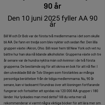
90 år
Den 10 juni 2025 fyller AA 90
år
Bill W och Dr Bob var de första två medlemmarna i det som skulle
bli AA. De fann en tredje som blev nykter och sedan fler. Den lilla
gruppen växte i Akron, Ohio. Bill reser hem till New York och vet nu
bättre hur han ska nå lidande alkoholister. Grupperna växte och tre
år senare var de hundra nyktra män och kvinnor i de två första
grupperna. De bestämde sig för att skriva en bok för att nå fler. I
den utvecklade Bill de Tolv Stegen som förstärktes av många
personliga berättelser från de tidiga medlemmarna. Nu, 90 år
senare, kan vi tacksamt förundras över att lösningen fortfarande
fungerar och fortsätter att spridas via 120 000 AA-grupper i 180
länder. Hur lyckades man med detta? Vill du veta mer så
rekommenderar vi varmt några viktiiga böcker för att lära mer om